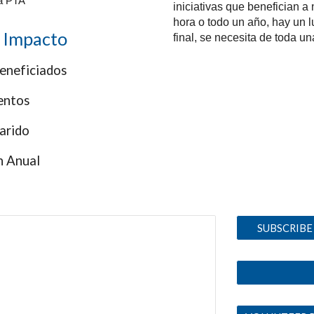
la PTA
iniciativas que benefician 
hora o todo un año, hay un l
 Impacto
final, se necesita de toda u
eneficiados
entos
arido
n Anual
SUBSCRIBE