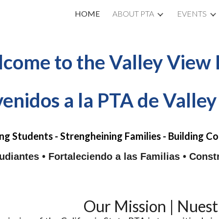
HOME
ABOUT PTA
EVENTS
ip to main content
Skip to navigat
come to the
Valley View
enidos a la PTA de Valle
ng Students - Strengheining Families - Building 
udiantes • Fortaleciendo a las Familias • Con
Our Mission | Nuest