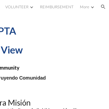
VOLUNTEER
REIMBURSEMENT
More
ion
 PTA
y View
Community
struyendo Comunidad
ra Misión