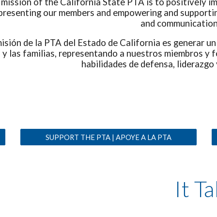
mission of the California State PTA is to positivel
y im
presenting our members and empowering and supporting
and communication
isión de la PTA del Estado de California es generar un
 y las familias, representando a nuestros miembros y f
habilidades de defensa, liderazgo
SUPPORT THE PTA | APOYE A LA PTA
It T