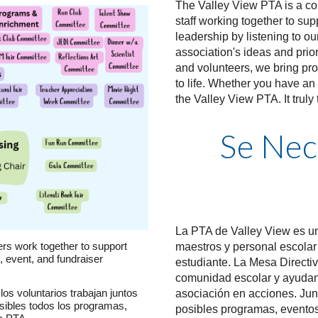
The Valley View PTA is a co
staff working together to sup
leadership by listening to o
association's ideas and priori
and volunteers, we bring prog
to life.
Whether you have an ho
the Valley View PTA. It truly 
Se Nec
La PTA de Valley View es u
maestros y personal escolar
rs work together to support
event, and fundraiser
estudiante. La Mesa Directi
comunidad escolar y ayudando
asociación en acciones. Jun
os voluntarios trabajan juntos
sibles todos los programas,
posibles programas, eventos