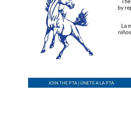
The 
by re
La m
niños
JOIN THE PTA | ÚNETE A LA PTA