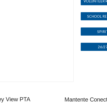
SCHOOL RE
SPIRI
26/2
ley View PTA
Mantente Conect